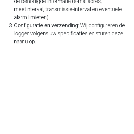
de benodigde informatie (e-mailadres,
meetinterval, transmissie-interval en eventuele
alarm limieten).
Configuratie en verzending
: Wij configureren de
logger volgens uw specificaties en sturen deze
naar u op.
Plaatsing
: Plaats de logger op de gewenste
locatie en begin met monitoren!
Contact
Heeft u vragen of wilt u meer informatie over deze
service? Neem gerust contact op met ons! Bij
Tempro streven we ernaar om uw ervaring zo
zorgeloos mogelijk te maken. Laat ons het technische
werk voor u doen, zodat u zich kunt concentreren op
wat echt belangrijk is.