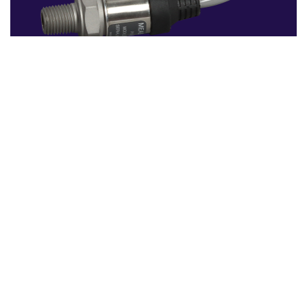
De resultaten
Met Tempro's technologie kon Mouton Geothermie de
efficiëntie van hun geothermische
monitoringprocessen aanzienlijk verbeteren. De
mogelijkheid om de druk en temperatuur in real-time
te monitoren, betekende dat eventuele problemen
snel konden worden geïdentificeerd en aangepakt,
vaak voordat ze ernstige schade konden veroorzaken.
Dit heeft niet alleen geleid tot een vermindering van
de operationele kosten, maar ook tot een verhoging
van de betrouwbaarheid en duurzaamheid van de