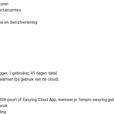
toren
uctieruimtes
ie en dienstverlening
gger, 1 gebruiker, 45 dagen data)
larmen (bij gebruik van de cloud)
SB-poort of Easylog Cloud App, wanneer je Tempro easylog gebr
bruik
ding