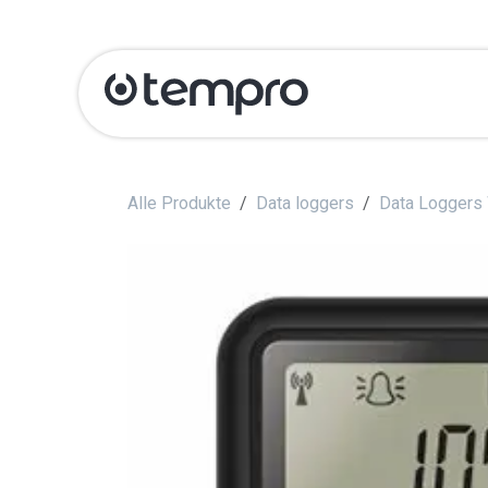
Zum Inhalt springen
Produits
Kali
Alle Produkte
Data loggers
Data Loggers