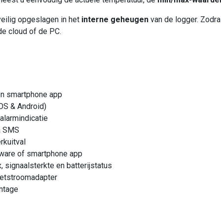
eilig opgeslagen in het
interne geheugen
van de logger. Zodra
e cloud of de PC.
en smartphone app
OS & Android)
alarmindicatie
ia SMS
rkuitval
tware of smartphone app
signaalsterkte en batterijstatus
 netstroomadapter
ntage