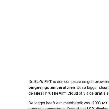
De
EL-WiFi-T
is een compacte en gebruiksvrie
omgevingstemperaturen
. Deze logger stuu
de
FilesThruTheAir™ Cloud
of via de
gratis 
De logger heeft een meetbereik van
-20°C tot
productieomgevingen. Dankzij het
LCD-display