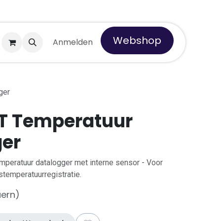
Webshop
er Tempro
Anmelden
ger
-T Temperatuur
ger
mperatuur datalogger met interne sensor - Voor
temperatuurregistratie.
uern)