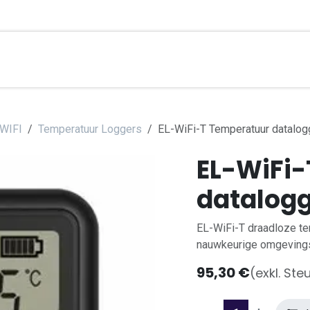
brierungsdienste
Applications
Kontakt
Hilfe
Üb
 WIFI
Temperatuur Loggers
EL-WiFi-T Temperatuur datalog
EL-WiFi
datalog
EL-WiFi-T draadloze te
nauwkeurige omgevings
95,30
€
(exkl. Ste