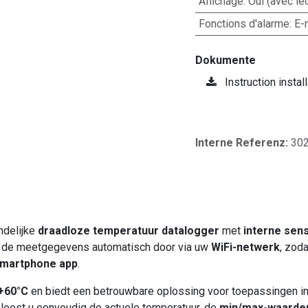
Affichage
:
Oui (avec lec
Fonctions d'alarme
:
E-
Dokumente
Instruction instal
Interne Referenz:
30
ndelijke
draadloze temperatuur datalogger
met
interne sen
rt de meetgegevens automatisch door via uw
WiFi-netwerk
, zod
smartphone app
.
 +60°C
en biedt een betrouwbare oplossing voor toepassingen in 
leest u eenvoudig de actuele temperatuur, de
min/max-waarde