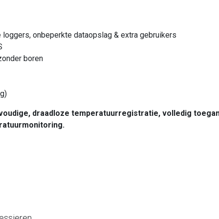
 loggers, onbeperkte dataopslag & extra gebruikers
S
zonder boren
ag)
oudige, draadloze temperatuurregistratie, volledig toegank
atuurmonitoring.
ressieren