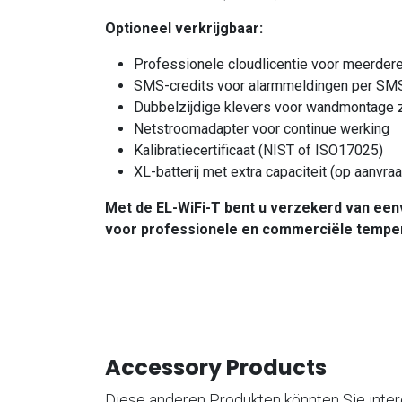
Optioneel verkrijgbaar:
Professionele cloudlicentie voor meerdere
SMS-credits voor alarmmeldingen per SM
Dubbelzijdige klevers voor wandmontage 
Netstroomadapter voor continue werking
Kalibratiecertificaat (NIST of ISO17025)
XL-batterij met extra capaciteit (op aanvra
Met de EL-WiFi-T bent u verzekerd van eenv
voor professionele en commerciële temper
Accessory Products
Diese anderen Produkten könnten Sie inte