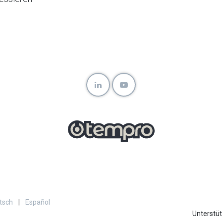
tsch
|
Español
Unterstü