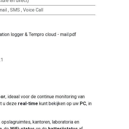
ture en direct)
mail
,
SMS
,
Voice Call
lation logger & Tempro cloud - mail.pdf
21
sor
, ideaal voor de continue monitoring van
at u deze
real-time
kunt bekijken op uw
PC
, in
opslagruimtes, kantoren, laboratoria en
n
, de
WiFi-status
en de
batterijstatus
af.