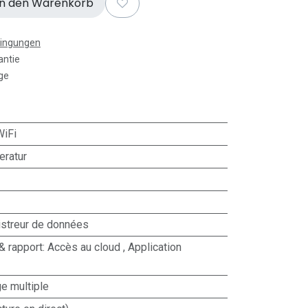
n den Warenkorb
dingungen
antie
ge
WiFi
ratur
istreur de données
& rapport
:
Accès au cloud
,
Application
e multiple