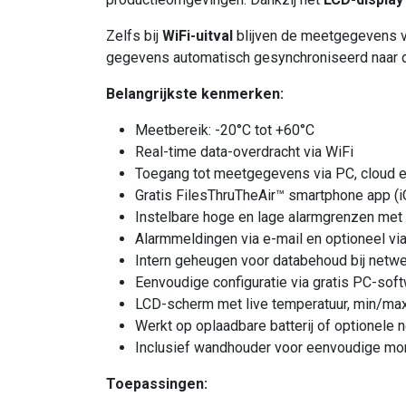
Zelfs bij
WiFi-uitval
blijven de meetgegevens v
gegevens automatisch gesynchroniseerd naar d
Belangrijkste kenmerken:
Meetbereik: -20°C tot +60°C
Real-time data-overdracht via WiFi
Toegang tot meetgegevens via PC, cloud 
Gratis FilesThruTheAir™ smartphone app (i
Instelbare hoge en lage alarmgrenzen met 
Alarmmeldingen via e-mail en optioneel v
Intern geheugen voor databehoud bij netwe
Eenvoudige configuratie via gratis PC-sof
LCD-scherm met live temperatuur, min/max, 
Werkt op oplaadbare batterij of optionele
Inclusief wandhouder voor eenvoudige mo
Toepassingen: